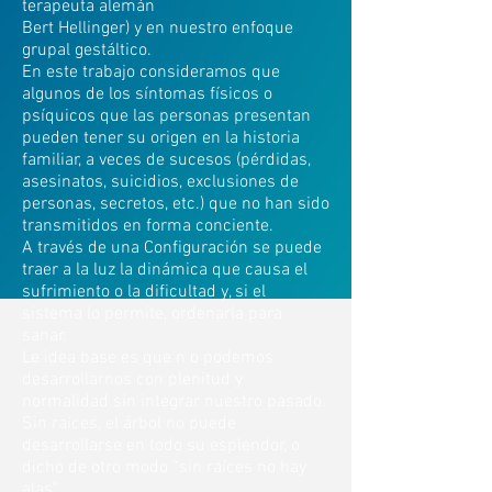
terapeuta alemán
Bert Hellinger) y en nuestro enfoque
grupal gestáltico.
En este trabajo consideramos que
algunos de los síntomas físicos o
psíquicos que las personas presentan
pueden tener su origen en la historia
familiar, a veces de sucesos (pérdidas,
asesinatos, suicidios, exclusiones de
personas, secretos, etc.) que no han sido
transmitidos en forma conciente.
A través de una Configuración se puede
traer a la luz la dinámica que causa el
sufrimiento o la dificultad y, si el
sistema lo permite, ordenarla para
sanar.
Le idea base es que n o podemos
desarrollarnos con plenitud y
normalidad sin integrar nuestro pasado.
Sin raíces, el árbol no puede
desarrollarse en todo su esplendor, o
dicho de otro modo “sin raíces no hay
alas”.