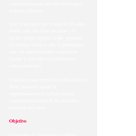
conocimiento para abordar los tiempos
actuales y futuros.
Este es un curso que consta de tres años,
donde cada año tiene un cierre y al
mismo tiempo habilita al año siguiente.
Al finalizar el tercer año, el participante
sale con una formación completa en
Gestalt y con todos los certificados
correspondientes.
Utilizamos una metodología basada en la
doble atención, donde la
experimentación es la base para la
comprensión teórica de las diferentes
temáticas del curso.
Objetivo
Formación de terapeutas gestálticos.