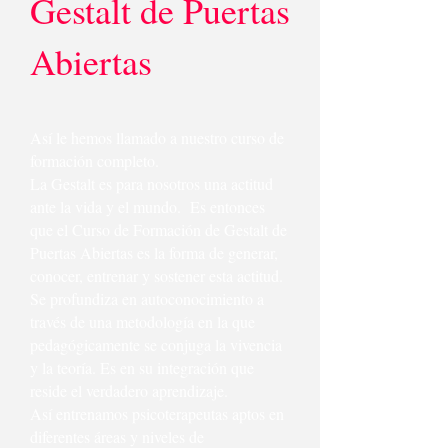
Gestalt de Puertas
Abiertas
Así le hemos llamado a nuestro curso de
formación completo.
La Gestalt es para nosotros una actitud
ante la vida y el mundo. Es entonces
que el Curso de Formación de Gestalt de
Puertas Abiertas es la forma de generar,
conocer, entrenar y sostener esta actitud.
Se profundiza en autoconocimiento a
través de una metodología en la que
pedagógicamente se conjuga la vivencia
y la teoría. Es en su integración que
reside el verdadero aprendizaje.
Así entrenamos psicoterapeutas aptos en
diferentes áreas y niveles de