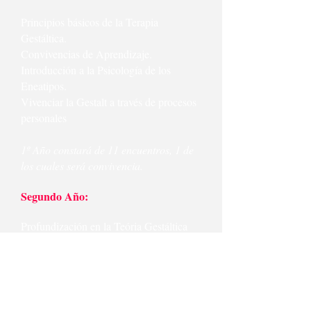
P
rincipios básicos de la Terapia
Gestáltica.
Convivencias de Aprendizaje.
Introducción a la Psicología de los
Eneatipos.
Vivenciar la Gestalt a través de procesos
personales
1º Año constará de 11 encuentros, 1 de
los cuales será convivencia.
Segundo Año:
Profundización en la Teória Gestáltica
Convivencias de aprendizaje profundo.
Profundización a la Psicología de los
Eneatipos.
Abordaje Sistémico Familiar