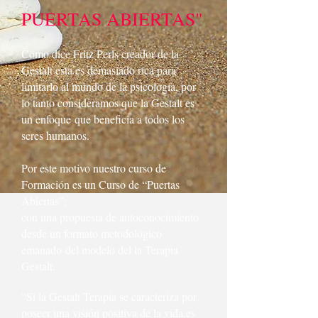
PUERTAS ABIERTAS"
Como dice Fritz Perls creador de la
Gestalt esta es demasiado rica para
limitarlo al mundo de la psicología, por
lo tanto consideramos que la Gestalt es
un enfoque que beneficia a todos los
seres humanos.
Por este motivo nuestro curso de
Formación es un Curso de “Puertas
Abiertas”;
con una propuesta de autoconocimiento
desde un formato metodológico
emanado del modelo del la Terapia
Gestalt.
“Si la Gestalt Terapia se caracteriza por
poseer una visión positiva de la vida,es