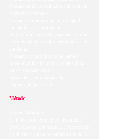
Formación de coordinadores de tecnicas
expresivas grupales.
Vivenciar la riqueza de la diversidad
facilitada por la grupalidad.
Permitir que la terapia gestáltica sea una
herramienta de transformación de la vida
cotidiana.
Formar y contribuir para un cambio
sanador en los diferentes ámbitos de la
vida y sus relaciones.
Desarrollar herramientas de
responsabilidad social.
Método
Vivencial-Teórico.
La Doble Atención , para el continuo
Darse Cuenta (priorizando la experiencia
y utilizándola para la comprensión de la