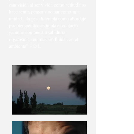
esta visión al ser vivida como actitud nos
hace sentir, pensar y actuar como una
unidad…la gestalt-terapia como abordaje
psicoterapéutico estimula el contacto
genuino con nuestra sabiduría
organísmica en relación fluida con el
ambiente” F D L