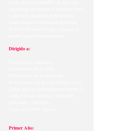
teoría, desde el entendido de que todo
aprendizaje se basa en el descubrimiento,
y que toda expansión profesional se
consolida en el crecimiento personal)
A través del hacerse cargo para que el
respeto grupal sea permanente.
Dirigido a:
Psicólogos y psiquiatras.
Profesionales de la salud.
Profesionales de la educación.
Profesionales del área del trabajo social.
Todos aquellos interesados en mejorar la
calidad de sus vínculos y relaciones
personales y laborales
(fuera del ámbito clínico).
Primer Año: