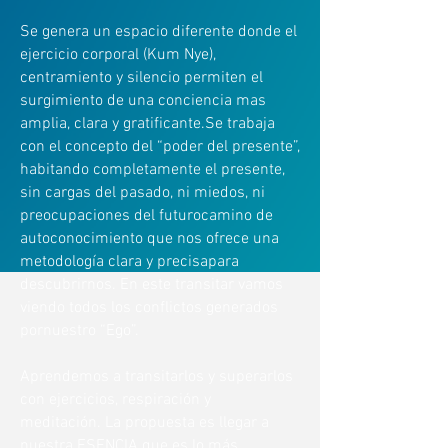
Se genera un espacio diferente donde el
ejercicio corporal (Kum Nye),
centramiento y silencio permiten el
surgimiento de una conciencia mas
amplia, clara y gratificante.Se trabaja
con el concepto del “poder del presente”,
habitando completamente el presente,
sin cargas del pasado, ni miedos, ni
preocupaciones del futurocamino de
autoconocimiento que nos ofrece una
metodología clara y precisa
para
descubrirnos. En este transitar vamos
viendo todos los conflictos generados
por
nuestro “Ego”.
Aprendemos a transitarlos y superarlos
con ejercicios, respiración y
meditación.
La propuesta es llegar a
nuestra ESENCIA que es lo más