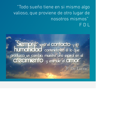
“Todo sueño tiene en si mismo algo
valioso, que proviene de otro lugar de
nosotros mismos”
F D L
Montevideo, Uruguay
Tel.: (+598)
2.708.43.86
|
info@gestalturuguay.com